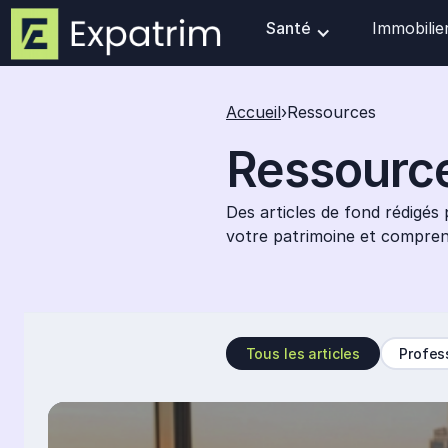
Santé
Immobilie
Accueil
›
Ressources
Ressourc
Des articles de fond rédigés
votre patrimoine et compren
Tous les articles
Profes