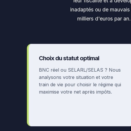
leur fiscalité et à déve
inadaptés ou de mauvais 
milliers d'euros par an
Choix du statut optimal
BNC réel ou SELARL/SELAS ? Nous
analysons votre situation et votre
train de vie pour choisir le régime qui
maximise votre net après impôts.