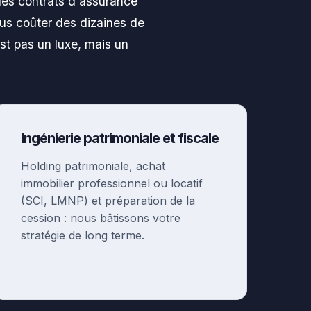
 des contrats d'assurance
us coûter des dizaines de
est pas un luxe, mais un
Ingénierie patrimoniale et fiscale
Holding patrimoniale, achat
immobilier professionnel ou locatif
(SCI, LMNP) et préparation de la
cession : nous bâtissons votre
stratégie de long terme.