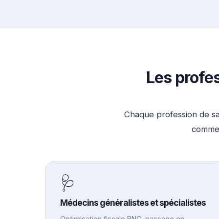
Les profe
Chaque profession de san
commen
🩺
Médecins généralistes et spécialistes
Optimisation fiscale BNC, passage en