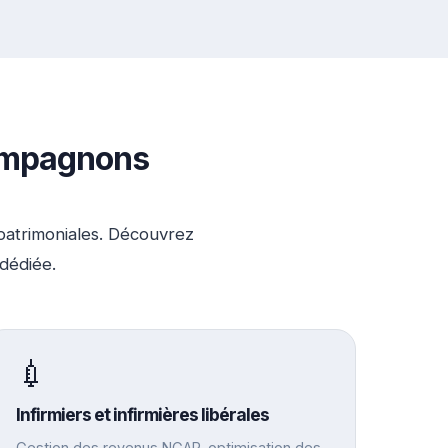
compagnons
 patrimoniales. Découvrez
dédiée.
💉
Infirmiers et infirmières libérales
Gestion des revenus NGAP, optimisation des