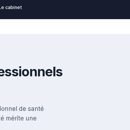
Le cabinet
essionnels
sionnel de santé
ité mérite une