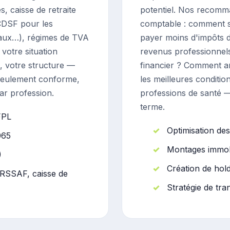
s, caisse de retraite
potentiel. Nos recomm
DSF pour les
comptable : comment st
aux…), régimes de TVA
payer moins d'impôts d
 votre situation
revenus professionnels
, votre structure —
financier ? Comment an
 seulement conforme,
les meilleures conditi
ar profession.
professions de santé —
terme.
FPL
Optimisation de
065
Montages immob
)
Création de hol
URSSAF, caisse de
Stratégie de tra