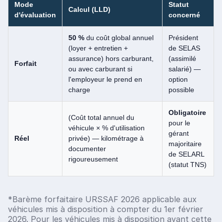
Mode
Statut
Calcul (LLD)
d'évaluation
concerné
50 %
du coût global annuel
Président
(loyer + entretien +
de SELAS
assurance) hors carburant,
(assimilé
Forfait
ou avec carburant si
salarié) —
l'employeur le prend en
option
charge
possible
Obligatoire
(Coût total annuel du
pour le
véhicule × % d'utilisation
gérant
Réel
privée) — kilométrage à
majoritaire
documenter
de SELARL
rigoureusement
(statut TNS)
*Barème forfaitaire URSSAF 2026 applicable aux
véhicules mis à disposition à compter du 1er février
2026. Pour les véhicules mis à disposition avant cette