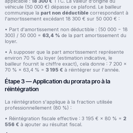
applicable :
18 300 €
TTC. La valeur d'origine du
véhicule (50 000 €) dépasse ce plafond. Le bailleur
communique la
part non déductible
correspondant à
l'amortissement excédant 18 300 € sur 50 000 € :
• Part d'amortissement non déductible : (50 000 − 18
300) / 50 000 =
63,4 %
de la part amortissement du
loyer.
• À supposer que la part amortissement représente
environ 70 % du loyer (estimation indicative, le
bailleur fournit le chiffre exact), cela donne : 7 200 ×
70 % × 63,4 % =
3 195 €
à réintégrer sur l'année.
Étape 3 — Application du prorata pro à la
réintégration
La réintégration s'applique à la fraction utilisée
professionnellement (80 %) :
• Réintégration fiscale effective : 3 195 € × 80 % =
2
556 €
à ajouter au résultat fiscal.