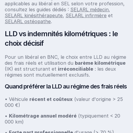
applicables au libéral en SEL selon votre profession,
consultez les guides dédiés :
SELARL médecin
,
SELARL kinésithérapeute
,
SELARL infirmière
et
SELARL ostéopathe
.
LLD vs indemnités kilométriques : le
choix décisif
Pour un libéral en BNC, le choix entre LLD au régime
des frais réels et utilisation du
barème kilométrique
(IK) est structurant et
irréconciliable
: les deux
régimes sont mutuellement exclusifs.
Quand préférer la LLD au régime des frais réels
• Véhicule
récent et coûteux
(valeur d'origine > 25
000 €)
•
Kilométrage annuel modéré
(typiquement < 20
000 km)
•
Forte part professionnelle
d'usage (> 70 %)