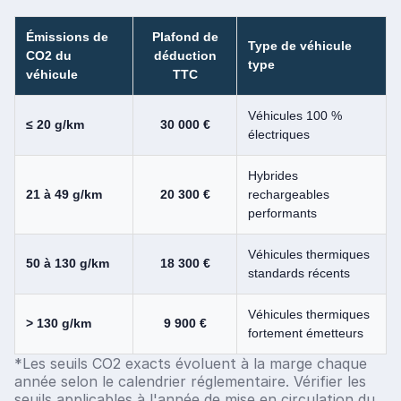
Émissions de
Plafond de
Type de véhicule
CO2 du
déduction
type
véhicule
TTC
Véhicules 100 %
≤ 20 g/km
30 000 €
électriques
Hybrides
21 à 49 g/km
20 300 €
rechargeables
performants
Véhicules thermiques
50 à 130 g/km
18 300 €
standards récents
Véhicules thermiques
> 130 g/km
9 900 €
fortement émetteurs
*Les seuils CO2 exacts évoluent à la marge chaque
année selon le calendrier réglementaire. Vérifier les
seuils applicables à l'année de mise en circulation du