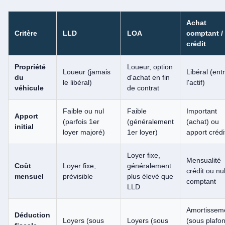
Achat
Critère
LLD
LOA
comptant /
crédit
Propriété
Loueur, option
Loueur (jamais
Libéral (ent
du
d'achat en fin
le libéral)
l'actif)
véhicule
de contrat
Faible ou nul
Faible
Important
Apport
(parfois 1er
(généralement
(achat) ou
initial
loyer majoré)
1er loyer)
apport crédi
Loyer fixe,
Mensualité
Coût
Loyer fixe,
généralement
crédit ou nul
mensuel
prévisible
plus élevé que
comptant
LLD
Amortissem
Déduction
Loyers (sous
Loyers (sous
(sous plafo