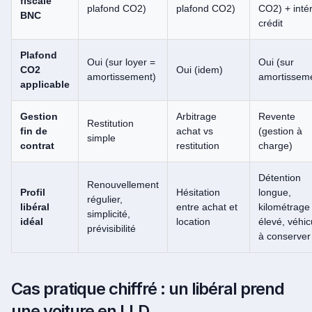
fiscale
plafond CO2)
plafond CO2)
CO2) + inté
BNC
crédit
Plafond
Oui (sur loyer =
Oui (sur
CO2
Oui (idem)
amortissement)
amortissem
applicable
Gestion
Arbitrage
Revente
Restitution
fin de
achat vs
(gestion à
simple
contrat
restitution
charge)
Détention
Renouvellement
Profil
Hésitation
longue,
régulier,
libéral
entre achat et
kilométrage
simplicité,
idéal
location
élevé, véhic
prévisibilité
à conserver
Cas pratique chiffré : un libéral prend
une voiture en LLD