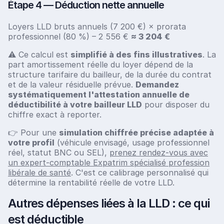
Étape 4 — Déduction nette annuelle
Loyers LLD bruts annuels (7 200 €) × prorata
professionnel (80 %) – 2 556 €
≈ 3 204 €
⚠️ Ce calcul est
simplifié à des fins illustratives
. La
part amortissement réelle du loyer dépend de la
structure tarifaire du bailleur, de la durée du contrat
et de la valeur résiduelle prévue.
Demandez
systématiquement l'attestation annuelle de
déductibilité à votre bailleur LLD
pour disposer du
chiffre exact à reporter.
👉 Pour une
simulation chiffrée précise adaptée à
votre profil
(véhicule envisagé, usage professionnel
réel, statut BNC ou SEL),
prenez rendez-vous avec
un expert-comptable Expatrim spécialisé profession
libérale de santé
. C'est ce calibrage personnalisé qui
détermine la rentabilité réelle de votre LLD.
Autres dépenses liées à la LLD : ce qui
est déductible