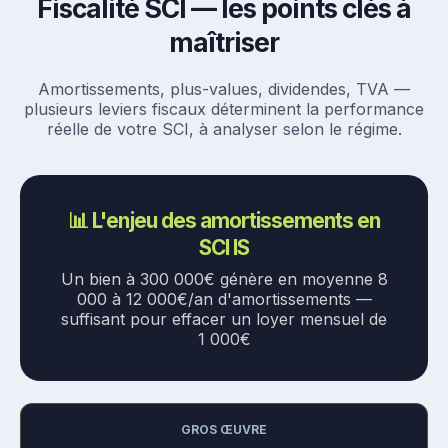
Fiscalité SCI — les points clés à
maîtriser
Amortissements, plus-values, dividendes, TVA —
plusieurs leviers fiscaux déterminent la performance
réelle de votre SCI, à analyser selon le régime.
📊 L'enjeu des amortissements en
SCI IS
Un bien à 300 000€ génère en moyenne 8
000 à 12 000€/an d'amortissements —
suffisant pour effacer un loyer mensuel de
1 000€
GROS ŒUVRE