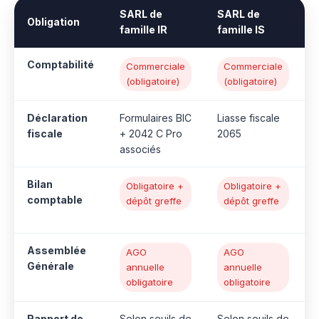
SARL de
SARL de
Obligation
famille IR
famille IS
Comptabilité
Commerciale
Commerciale
(obligatoire)
(obligatoire)
Déclaration
Formulaires BIC
Liasse fiscale
fiscale
+ 2042 C Pro
2065
associés
Bilan
Obligatoire +
Obligatoire +
comptable
dépôt greffe
dépôt greffe
Assemblée
AGO
AGO
Générale
annuelle
annuelle
obligatoire
obligatoire
Rapport de
Selon seuils de
Selon seuils de