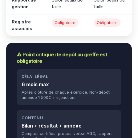
gestion
taille
taille
Registre
Obligatoire
Obligatoire
associés
⚠️ Point critique : le dépôt au greffe est
obligatoire
DÉLAI LÉGAL
6 mois max
Après clôture de chaque exercice. Non-dépôt =
amende 1 500€ + injonction.
CONTENU
Bilan + résultat + annexe
Comptes certifiés, procès-verbal AGO, rapport