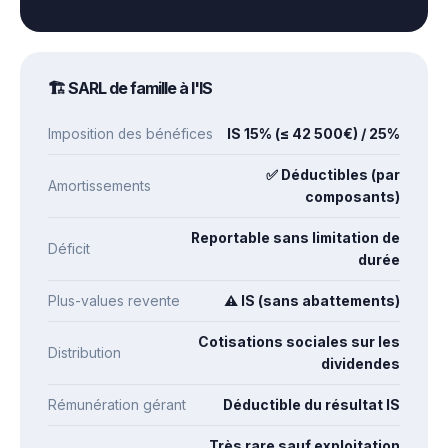
🏗️ SARL de famille à l'IS
Imposition des bénéfices
IS 15% (≤ 42 500€) / 25%
✅ Déductibles (par
Amortissements
composants)
Reportable sans limitation de
Déficit
durée
Plus-values revente
⚠️ IS (sans abattements)
Cotisations sociales sur les
Distribution
dividendes
Rémunération gérant
Déductible du résultat IS
Très rare sauf exploitation