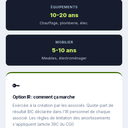
ÉQUIPEMENTS
10-20 ans
Chauffage, plomberie, élec.
MOBILIER
5-10 ans
Meubles, électroménager
🔑
Option IR : comment ça marche
Exercée à la création par les associés. Quote-part de
résultat BIC déclarée dans l'IR personnel de chaque
associé. Les règles de limitation des amortissements
s'appliquent (article 39C du CGI)