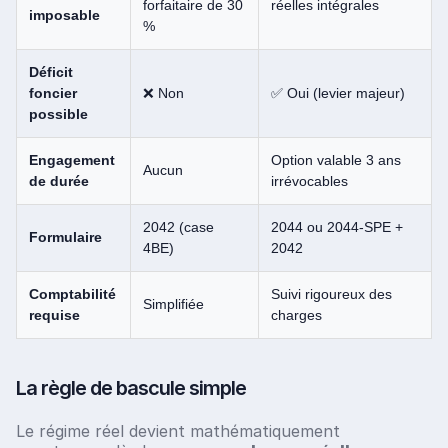
forfaitaire de 30
réelles intégrales
imposable
%
Déficit
foncier
❌ Non
✅ Oui (levier majeur)
possible
Engagement
Option valable 3 ans
Aucun
de durée
irrévocables
2042 (case
2044 ou 2044-SPE +
Formulaire
4BE)
2042
Comptabilité
Suivi rigoureux des
Simplifiée
requise
charges
La règle de bascule simple
Le régime réel devient mathématiquement