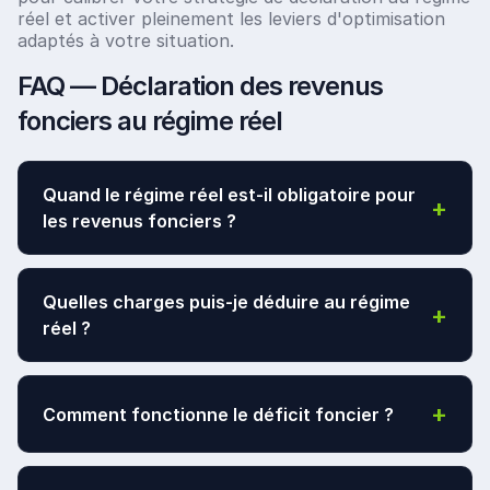
réel et activer pleinement les leviers d'optimisation
adaptés à votre situation.
FAQ — Déclaration des revenus
fonciers au régime réel
Quand le régime réel est-il obligatoire pour
+
les revenus fonciers ?
Le régime réel est
obligatoire dès lors que les
Quelles charges puis-je déduire au régime
+
loyers bruts annuels dépassent 15 000 €
réel ?
(toutes sources confondues : location en direct,
quote-part de SCI à l'IR et revenus de SCPI
françaises). En dessous de ce seuil, le bailleur relève
Les principales charges déductibles sont les
+
Comment fonctionne le déficit foncier ?
par défaut du micro-foncier mais peut opter pour le
intérêts d'emprunt
, les
travaux d'entretien, de
régime réel.
réparation et d'amélioration
, la
taxe foncière
(hors TEOM), les
assurances
, les
frais de
Lorsque les charges déductibles dépassent les