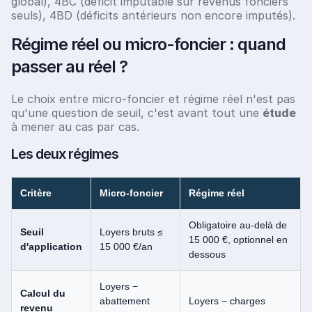
global), 4BC (déficit imputable sur revenus fonciers
seuls), 4BD (déficits antérieurs non encore imputés).
Régime réel ou micro-foncier : quand
passer au réel ?
Le choix entre micro-foncier et régime réel n'est pas
qu'une question de seuil, c'est avant tout une
étude
à mener au cas par cas.
Les deux régimes
Critère
Micro-foncier
Régime réel
Obligatoire au-delà de
Seuil
Loyers bruts ≤
15 000 €, optionnel en
d'application
15 000 €/an
dessous
Loyers −
Calcul du
abattement
Loyers − charges
revenu