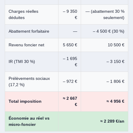
Charges réelles
– 9 350
— (abattement 30 %
déduites
€
seulement)
Abattement forfaitaire
—
– 4 500 € (30 %)
Revenu foncier net
5 650 €
10 500 €
– 1 695
IR (TMI 30 %)
– 3 150 €
€
Prélèvements sociaux
– 972 €
– 1 806 €
(17,2 %)
≈ 2 667
Total imposition
≈ 4 956 €
€
Économie au réel vs
≈ 2 289 €/an
micro-foncier