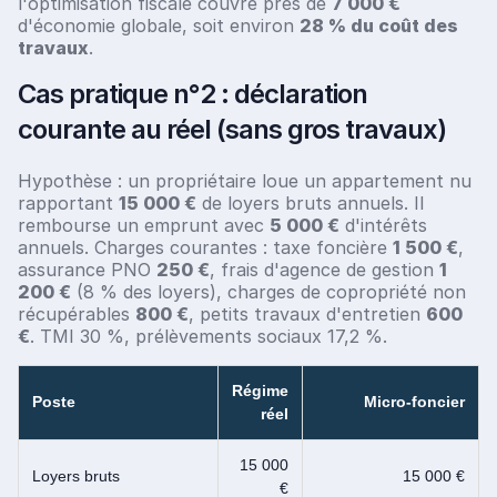
l'optimisation fiscale couvre près de
7 000 €
d'économie globale, soit environ
28 % du coût des
travaux
.
Cas pratique n°2 : déclaration
courante au réel (sans gros travaux)
Hypothèse : un propriétaire loue un appartement nu
rapportant
15 000 €
de loyers bruts annuels. Il
rembourse un emprunt avec
5 000 €
d'intérêts
annuels. Charges courantes : taxe foncière
1 500 €
,
assurance PNO
250 €
, frais d'agence de gestion
1
200 €
(8 % des loyers), charges de copropriété non
récupérables
800 €
, petits travaux d'entretien
600
€
. TMI 30 %, prélèvements sociaux 17,2 %.
Régime
Poste
Micro-foncier
réel
15 000
Loyers bruts
15 000 €
€