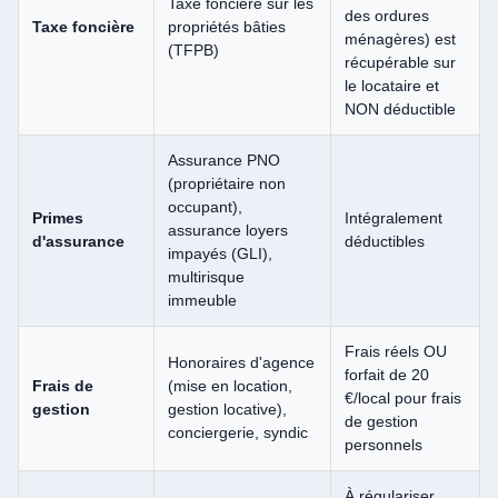
Taxe foncière sur les
des ordures
Taxe foncière
propriétés bâties
ménagères) est
(TFPB)
récupérable sur
le locataire et
NON déductible
Assurance PNO
(propriétaire non
occupant),
Primes
Intégralement
assurance loyers
d'assurance
déductibles
impayés (GLI),
multirisque
immeuble
Frais réels OU
Honoraires d'agence
forfait de 20
Frais de
(mise en location,
€/local pour frais
gestion
gestion locative),
de gestion
conciergerie, syndic
personnels
À régulariser