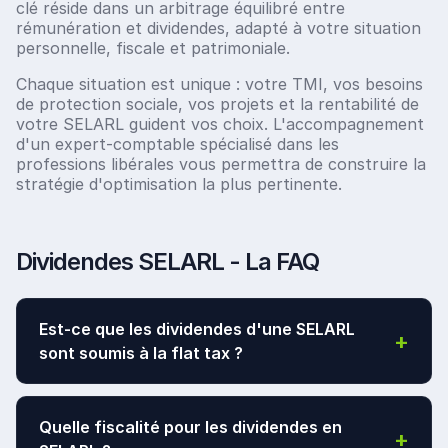
clé réside dans un arbitrage équilibré entre
rémunération et dividendes, adapté à votre situation
personnelle, fiscale et patrimoniale.
Chaque situation est unique : votre TMI, vos besoins
de protection sociale, vos projets et la rentabilité de
votre SELARL guident vos choix. L'accompagnement
d'un expert-comptable spécialisé dans les
professions libérales vous permettra de construire la
stratégie d'optimisation la plus pertinente.
Dividendes SELARL - La FAQ
Est-ce que les dividendes d'une SELARL
+
sont soumis à la flat tax ?
Le prélèvement forfaitaire unique de
31,4 %
Quelle fiscalité pour les dividendes en
+
s'applique uniquement sur la fraction des dividendes