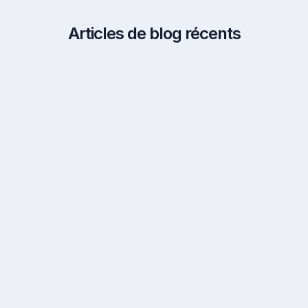
Articles de blog récents
7.8.2026
Analyse de la convention fiscale France-
Portugal par des experts