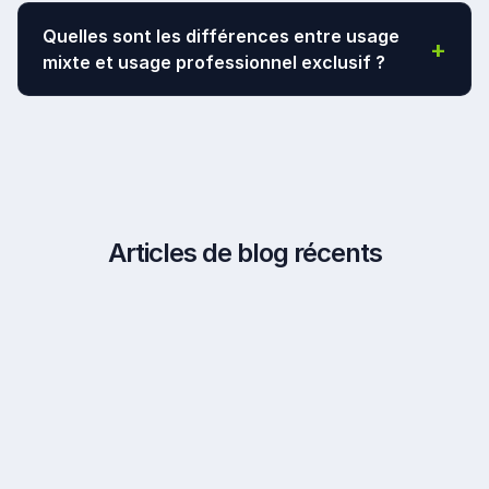
Ce n'est pas obligatoire si le règlement l'autorise
Quelles sont les différences entre usage
+
déjà, sauf si vous prévoyez des
travaux impactant
mixte et usage professionnel exclusif ?
les parties communes
ou la pose d'une plaque
professionnelle.
L'
usage mixte
permet de vivre et travailler au
même endroit, ce qui facilite les démarches
administratives, alors que l'
usage professionnel
exclusif
transforme le bien en pur bureau.
Articles de blog récents