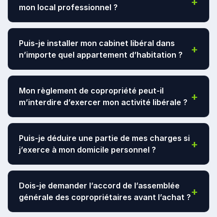
+
mon local professionnel ?
L’achat est souvent préférable à long terme pour
Puis-je installer mon cabinet libéral dans
+
stabiliser vos charges
, déduire des
n’importe quel appartement d’habitation ?
amortissements et vous constituer un patrimoine
personnel. La location reste pertinente pour les
débuts d'activité nécessitant une flexibilité totale.
Cela dépend du
règlement de copropriété
et des
Mon règlement de copropriété peut-il
+
règles d’urbanisme locales. Un changement d'usage
m’interdire d’exercer mon activité libérale ?
peut être nécessaire selon la zone géographique et
l'usage exclusif ou non du bien.
Oui, si le règlement comporte une clause d'habitation
Puis-je déduire une partie de mes charges si
+
bourgeoise
"exclusive"
. Une clause d'habitation
j’exerce à mon domicile personnel ?
bourgeoise "simple" autorise généralement les
professions libérales si elles ne créent pas de
nuisances.
Oui
, vous pouvez déduire une quote-part de votre
Dois-je demander l’accord de l’assemblée
+
loyer et de vos charges au prorata de la surface
générale des copropriétaires avant l’achat ?
utilisée pour l’exercice de votre activité.