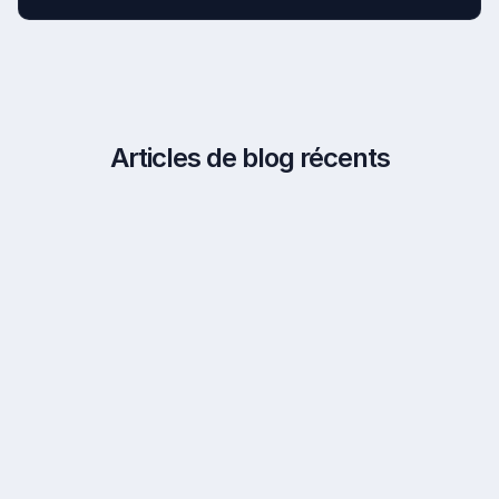
Prix de revente - Valeur nette comptable = Plus-
value
Non. Une fois l’amortissement commencé, il doit
être poursuivi
jusqu’au terme des 10 ans
ou jusqu’à
La plus-value est imposable (IR + prélèvements
la revente.
sociaux).
Articles de blog récents
Exemple :
Achat 2025 : 100 000 €
Amortis : 30 000 €
VNC : 70 000 €
Revente : 90 000 €
Plus-value : 20 000 € → imposable