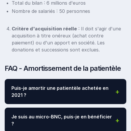
Total du bilan : 6 millions d'euros
Nombre de salariés : 50 personnes
Critère d'acquisition réelle
: Il doit s'agir d'une
acquisition à titre onéreux (achat contre
paiement) ou d'un apport en société. Les
donations et successions sont exclues.
FAQ - Amortissement de la patientèle
Puis-je amortir une patientèle achetée en
+
2021 ?
Non. Le dispositif ne s'applique qu'aux acquisitions
Je suis au micro-BNC, puis-je en bénéficier
+
du
1er janvier 2022 au 31 décembre 2025
. Les
?
achats antérieurs restent soumis à l'ancien régime