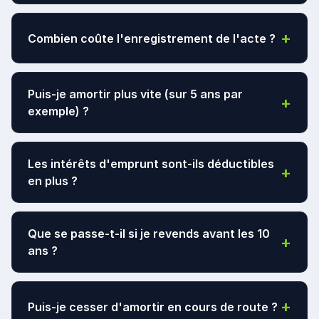
(non amortissable).
Non. Vous devez obligatoirement être au
régime de
+
Combien coûte l'enregistrement de l'acte ?
la déclaration contrôlée (2035)
.
Conseil :
l’option pour le réel se fait avant le 1er
125 € de droit fixe
, quel que soit le montant de la
Puis-je amortir plus vite (sur 5 ans par
février de l’année ou lors de la création.
+
patientèle. À régler au service des impôts des
exemple) ?
entreprises dans le mois suivant la signature.
Non. La durée de
10 ans est obligatoire
et non
Les intérêts d'emprunt sont-ils déductibles
+
modifiable pour les professionnels libéraux. Aucune
en plus ?
dérogation possible.
Oui !
Les intérêts d’emprunt liés au financement de
Que se passe-t-il si je revends avant les 10
+
la patientèle sont
déductibles en totalité et
ans ?
immédiatement
, en plus de l’amortissement.
Vous devez calculer une
plus-value
:
+
Puis-je cesser d'amortir en cours de route ?